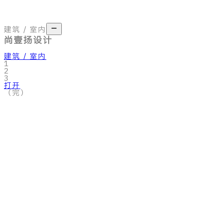
网格
筛选
建筑 / 室内
尚壹扬设计
建筑 / 室内
1
2
3
打开
（完）